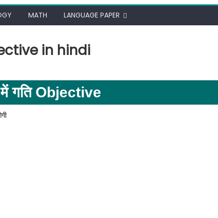
OGY
MATH
LANGUAGE PAPER
ctive in hindi
में गति Objective
ोगी