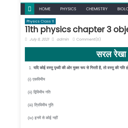
HOME
PHYSICS
CHEMISTRY
BIOL
Physics Class 11
11th physics chapter 3 obje
July 8, 2021
admin
Comment(0)
सरल रेखा 
यदि कोई वस्तु पृथ्वी की ओर मुक्त रूप से गिरती है
,
तो वस्तु की गति ह
(i) एकविमीय
(ii) द्विविमीय गति
(iii) त्रिविमीय गुति
(iv) इनमें से कोई नहीं