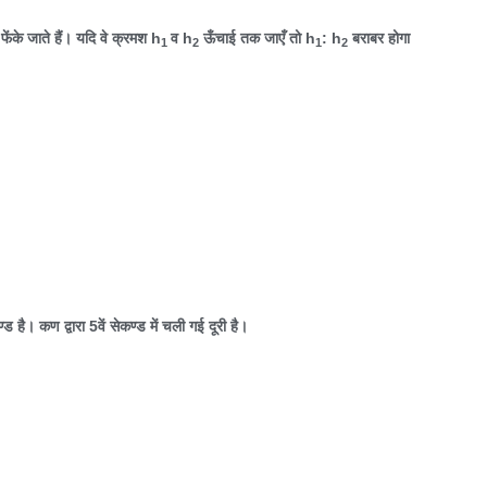
फेंके जाते हैं। यदि वे क्रमश
h
व
h
ऊँचाई तक जाएँ तो
h
: h
बराबर होगा
1
2
1
2
्ड है। कण द्वारा
5
वें सेकण्ड में चली गई दूरी है।