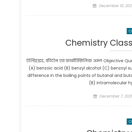
Posted on
December 10, 202
C
Chemistry Class 
ऐल्डिहाइड, कीटोन एवं कार्बोक्सिलिक अम्ल Objective 
(A) benzoic acid (B) benzyl alcohol (C) benzoyl 
difference in the boiling points of butanal and bu
(B) intramolecular h
Posted on
December 7, 2021
C