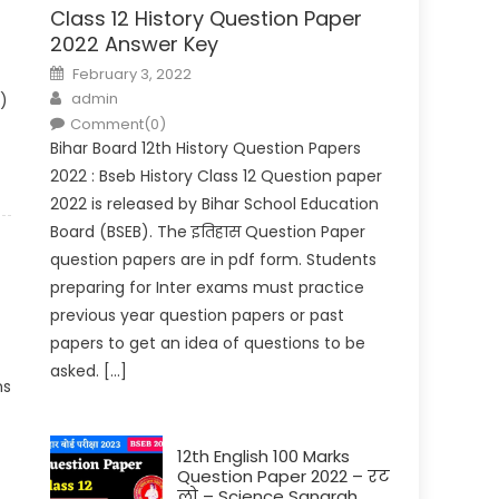
Class 12 History Question Paper
2022 Answer Key
Posted on
February 3, 2022
Author
admin
A)
Comment(0)
Bihar Board 12th History Question Papers
2022 : Bseb History Class 12 Question paper
2022 is released by Bihar School Education
Board (BSEB). The इतिहास Question Paper
question papers are in pdf form. Students
preparing for Inter exams must practice
previous year question papers or past
papers to get an idea of questions to be
asked. […]
ns
12th English 100 Marks
Question Paper 2022 – रट
लो – Science Sangrah