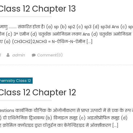
lass 12 Chapter 13
माणु ……… संकरित होता है। (a) sp (b) sp2 (c) sp3 (d) sp3d Ans (c) s
 एमीन (c) 3° एमीन (d) चतुर्थक अमोनियम लवण Ans (d) चतुर्थक अमोनियम
ए (a) (CH3CH2)2,NCH3 = N-ऐथिल-N-ऐमीन […]
Author
1
admin
Comment(0)
hemistry Class 12
lass 12 Chapter 12
ions कार्बनिक यौगिक के ओजोनीकरण से प्राप्त उत्पादों में से एक के रूप मे
ै (a) दो एथिलेनिक द्विआबन्ध (b) विनाइल समूह (c) आइसोप्रोपिल समूह (d)
रोमिल क्लोराइड द्वारा टॉलूईन का बेंजेल्डिहाइड में ऑक्सीकरण […]