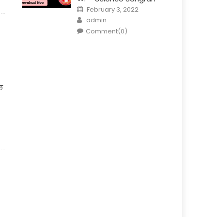
Posted on
February 3, 2022
Author
admin
Comment(0)
ल