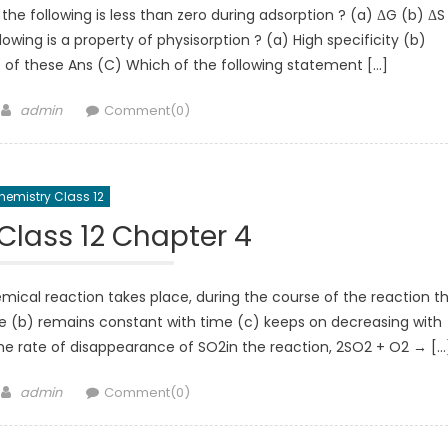
e following is less than zero during adsorption ? (a) ΔG (b) ΔS
lowing is a property of physisorption ? (a) High specificity (b)
one of these Ans (C) Which of the following statement […]
Author
admin
Comment(0)
hemistry Class 12
Class 12 Chapter 4
ical reaction takes place, during the course of the reaction t
me (b) remains constant with time (c) keeps on decreasing with
The rate of disappearance of SO2in the reaction, 2SO2 + O2 → […
Author
admin
Comment(0)