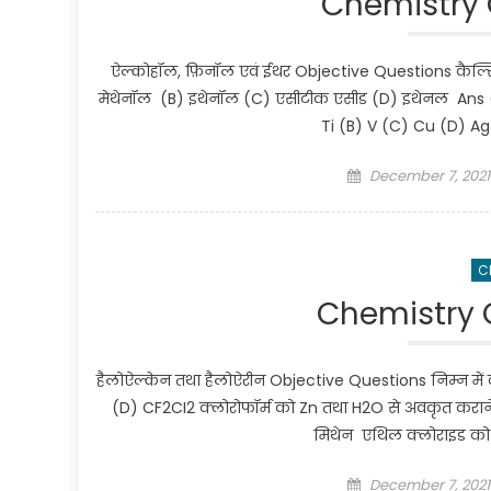
Chemistry C
ऐल्कोहॉल, फ़िनॉल एवं ईथर Objective Questions कैल्सिय
मेथेनॉल (B) इथेनॉल (C) एसीटीक एसीड (D) इथेनल Ans (D)
Ti (B) V (C) Cu (D) A
Posted on
December 7, 2021
C
Chemistry C
हैलोऐल्केन तथा हैलोऐरीन Objective Questions निम्न म
(D) CF2CI2 क्लोरोफॉर्म को Zn तथा H2O से अवकृत करा
मिथेन एथिल क्लोराइड को Ag
Posted on
December 7, 2021