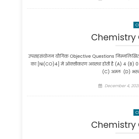
C
Chemistry 
उपसहसंयोजन यौगिक Objective Questions निम्नलिखित मे
का [Ni(CO)4] में ऑक्सीकरण अवस्था होती है (A) 4 (B)
(C) अम्ल (D) भस्म
Posted on
December 4, 2021
C
Chemistry 