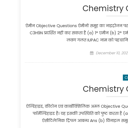
Chemistry C
ऐमीन Objective Questions ऐमीनों समूह का नाइट्रोजन पर
C3H9N प्रदर्शित नहीं कर सकता है (a) 1° एमीन (b) 2°
लवण गलत IUPAC नाम को पहचानि
Posted on
December 10, 202
C
Chemistry C
ऐल्डिहाइड, कीटोन एवं कार्बोक्सिलिक अम्ल Objective Quest
फॉर्मेल्डिहाइड है। यह इसकी उपस्थिति को पुष्ट करता ह
ऐसीटिलेनिक ट्रिपल आबन्ध Ans (b) विनाइल समूह क्