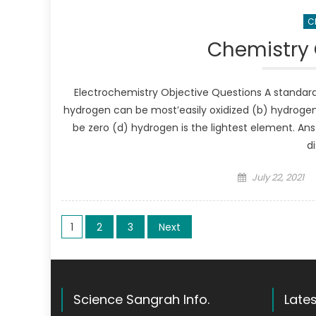
C
Chemistry 
Electrochemistry Objective Questions A standard
hydrogen can be most’easily oxidized (b) hydrogen
be zero (d) hydrogen is the lightest element. Ans
d
Posted on
July 22, 2021
Posts pagination
1
2
3
Next
Science Sangrah Info.
Lates