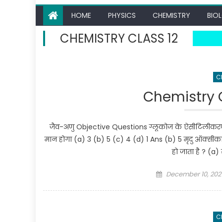
HOME
PHYSICS
CHEMISTRY
BIO
CHEMISTRY CLASS 12
C
Chemistry C
जैव-अणु Objective Questions ग्लूकोज के ऐसीटिलीकरण 
मान होगा (a) 3 (b) 5 (c) 4 (d) 1 Ans (b) 5 मृदु ऑक्स
हो जाता है ? (a
Posted on
December 10, 202
C