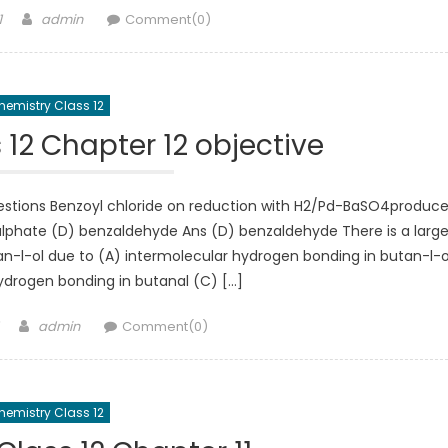
Author
1
admin
Comment(0)
hemistry Class 12
12 Chapter 12 objective
Questions Benzoyl chloride on reduction with H2/Pd-BaSO4produc
sulphate (D) benzaldehyde Ans (D) benzaldehyde There is a larg
tan-l-ol due to (A) intermolecular hydrogen bonding in butan-l-o
ydrogen bonding in butanal (C) […]
Author
admin
Comment(0)
hemistry Class 12