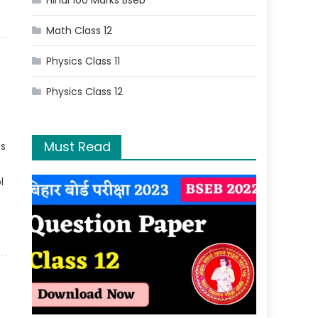
Hindi 100 Marks Bseb
Math Class 12
Physics Class 11
Physics Class 12
Must Read
es
e
l