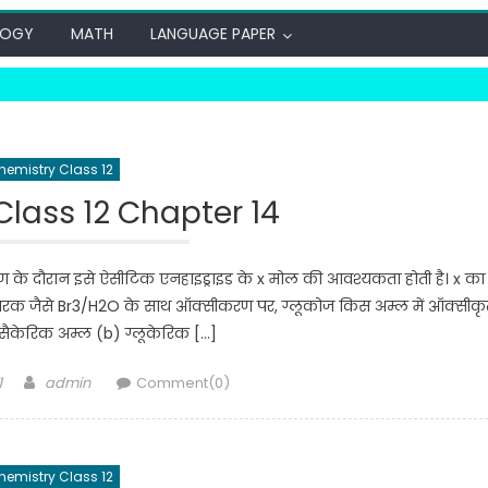
LOGY
MATH
LANGUAGE PAPER
hemistry Class 12
lass 12 Chapter 14
के दौरान इसे ऐसीटिक एनहाइड्राइड के x मोल की आवश्यकता होती है। x का
ीकारक जैसे Br3/H2O के साथ ऑक्सीकरण पर, ग्लूकोज किस अम्ल में ऑक्सीक
) सैकेरिक अम्ल (b) ग्लूकेरिक […]
Author
1
admin
Comment(0)
hemistry Class 12