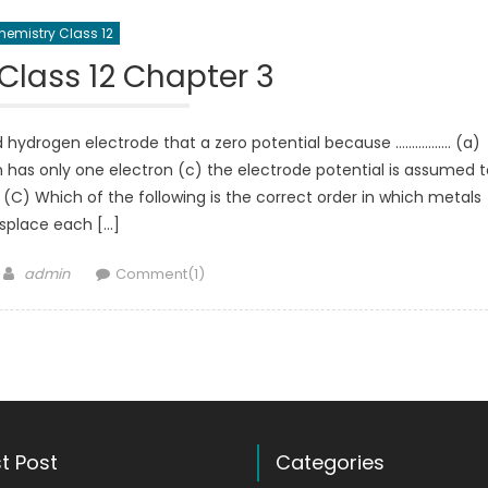
hemistry Class 12
Class 12 Chapter 3
 hydrogen electrode that a zero potential because …………….. (a)
 has only one electron (c) the electrode potential is assumed t
 (C) Which of the following is the correct order in which metals
isplace each […]
Author
admin
Comment(1)
t Post
Categories