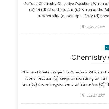
Surface Chemistry Objective Questions Which of th
(c) ΔH (d) All of these Ans (D) Which of the fol
Irreversibility (c) Non-specificity (d) N
Posted on
July 27, 2021
C
Chemistry 
Chemical Kinetics Objective Questions When a chem
rate of reaction (a) keeps on increasing with ti
time (d) shows irregular trend with time Ans (C) 
Posted on
July 27, 2021