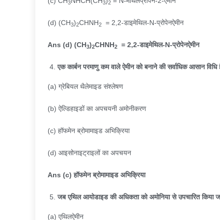
(c) CH
NHCH(CH
)
= N-मेथिलप्रोपेन-2-ऐमीन
3
3
2
(d) (CH
)
CHNH
= 2,2-डाइमेथिल-N-प्रोपेनऐमीन
3
2
2
Ans (d) (CH
)
CHNH
= 2,2-
डाइमेथिल-
N-
प्रोपेनऐमीन
3
2
2
एक कार्बन परमाणु कम वाले ऐमीन को बनाने की सर्वाधिक आसान विधि ह
(a) ग्रेबियल थैलेमाइड संश्लेषण
(b) ऐल्डिहाइडों का अपचयनी अमोनीकरण
(c) हॉफमेन ब्रोमामाइड अभिक्रिया
(d) आइसोनाइट्राइलों का अपचयन
Ans (c)
हॉफमेन ब्रोमामाइड अभिक्रिया
जब एथिल आयोडाइड की अधिकता को अमोनिया से उपचारित किया जा
(a) एथिलऐमीन