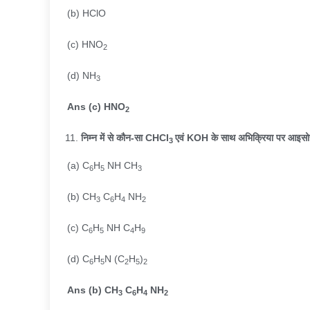
(b) HClO
(c) HNO
2
(d) NH
3
Ans (c) HNO
2
निम्न में से कौन-सा
CHCI
एवं
KOH
के साथ अभिक्रिया पर आइस
3
(a) C
H
NH CH
6
5
3
(b) CH
C
H
NH
3
6
4
2
(c) C
H
NH C
H
6
5
4
9
(d) C
H
N (C
H
)
6
5
2
5
2
Ans (b) CH
C
H
NH
3
6
4
2