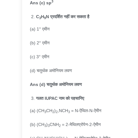
3
Ans (c) sp
C
H
N
प्रदर्शित नहीं कर सकता है
3
9
(a) 1° एमीन
(b) 2° एमीन
(c) 3° एमीन
(d) चतुर्थक अमोनियम लवण
Ans (d)
चतुर्थक अमोनियम लवण
गलत
IUPAC
नाम को पहचानिए
(a) (CH
CH
)
,NCH
= N-ऐथिल-N-ऐमीन
3
2
2
3
(b) (CH
)
CNH
= 2-मेथिलप्रोपेन-2-ऐमीन
3
3
2