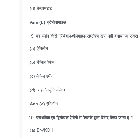
(d) बेन्जामाइड
Ans (b)
प्रोपोनामाइड
वह ऐमीन जिसे ग्रेबियल-थैलेमाइड संश्लेषण द्वारा नहीं बनाया जा सकता
(a) ऐनिलीन
(b) बेंजिल ऐमीन
(c) मेथिल ऐमीन
(d) आइसो-ब्यूटिलऐमीन
Ans (a)
ऐनिलीन
प्राथमिक एवं द्वितीयक ऐमीनों में किसके द्वारा विभेद किया जाता है
?
(a) Br
/KOH
2