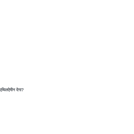
 एथिलऐमीन देगा
?