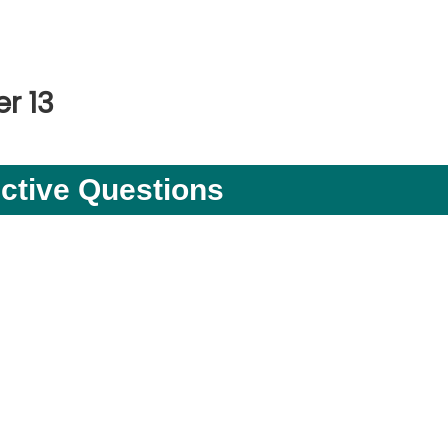
r 13
ective Questions