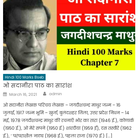
Hindi 100 Marks Bseb
ओ सदानीरा पाठ का सारांश
admin
March 16, 2021
ओ सदानीरा लेखक परिचय लेखक – जगदीशचन्द्र माथुर जन्म – 16
जुलाई, 1917 जन्म भूमि – खुर्जा, बुलंदशहर ज़िला, उत्तर प्रदेश निधन – 14
मई, 1978 जगदीशचन्द्र माथुर की रचनाएँ भोर का तारा (1946 ई.), कोणार्क
(1950 ई.), ओ मेरे सपने (1950 ई.) शारदीया (1959 ईं), दस तस्वीरें (1962
ई.), ‘ परंपराशील नाट्य (1968 ई.), पहला राजा (1970 ई.) […]