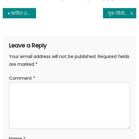
कवित्त Objective Questions
पुत्र-वियोग Objective Questions
Leave a Reply
Your email address will not be published.
Required fields
are marked
*
Comment
*
Name
*