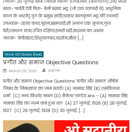
निधन- 20 जुलाई 1914 निवास स्थान- इलाहाबाद (प्रयागराज),उत्तर प्रदेश
माता- पार्वती देवी पिता- बेनी प्रसाद भट्ट (जो एक व्यापारी थे) आधुनिक
काल के भारतेंदु युग के प्रमुख साहित्यकार बालकृष्ण भट्ट की रचनाएँ
उपन्यास- रहस्य कथा,नूतन,ब्रह्मचारी,सौ अजान एक सुजान,गुप्त
वेरी,रसातल यात्रा,उचित दक्षिणा,हमारी घड़ी,सद्भाव का अभाव
नाटक- वेणीसंहार,शिशुपालवध,चंद्रसेन,सीता […]
Hindi 100 Marks Bseb
प्रगीत और समाज Objective Questions
admin
March 20, 2021
प्रगीत और समाज Objective Questions ‘प्रगीत और समाज’ शीर्षक
निबंध के निबंधकार का नाम बताएँ। (A) नामवर सिंह (B) रामविलास
शर्मा (C) नन्द किशोर नवल (D) मैनेजर पाण्डेय Ans – (A) नामवर सिंह
नामवर सिंह का जन्म कब हुआ था? (A) 27 जुलाई, 1926 (B) 28 जुलाई,
1927 (C) 29 जुलाई, 1928 (D) 30 जुलाई, […]