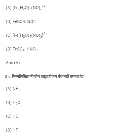
2+
(A) [Fe(H
O)
(NO)]
2
5
(B) FeSO4. NO2
2+
(C) [Fe(H
O)
(NO)
]
2
4
2
(D) FeSO
.HNO
4
3
Ans (A)
निम्नलिखित में कौन हाइड्रोजन बंध नहीं बनाता है?
(A) NH
3
(B) H
O
2
(C) HCl
(D) HF