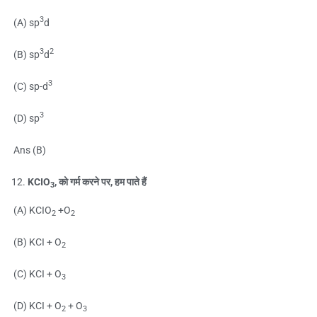
3
(A) sp
d
3
2
(B) sp
d
3
(C) sp-d
3
(D) sp
Ans (B)
KCIO
, को गर्म करने पर, हम पाते हैं
3
(A) KCIO
+O
2
2
(B) KCI + O
2
(C) KCI + O
3
(D) KCI + O
+ O
2
3