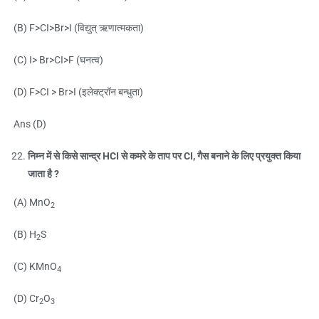
(B) F>CI>Br>I (विद्युत् ऋणात्मकता)
(C) I> Br>CI>F (घनत्व)
(D) F>CI > Br>I (इलेक्ट्रॉन बन्धुता)
Ans (D)
निम्न में से किसे सान्द्र HCI से कमरे के ताप पर CI, गैस बनाने के लिए प्रयुक्त किया
जाता है ?
(A) MnO
2
(B) H
S
2
(C) KMnO
4
(D) Cr
O
2
3