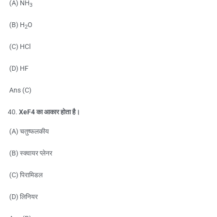
(A) NH
3
(B) H
O
2
(C) HCl
(D) HF
Ans (C)
XeF4 का आकार होता है।
(A) चतुष्फलकीय
(B) स्क्वायर प्लेनर
(C) पिरामिडल
(D) लिनियर