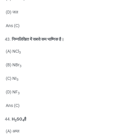
(D) जल
Ans (C)
निम्नलिखित में सबसे कम भाष्णिक है।
(A) NCl
3
(B) NBr
3
(C) NI
3
(D) NF
3
Ans (C)
H
SO
है
2
4
(A) अम्ल