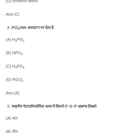
(D) त्रिकोणीय समतल
Ans (C)
PCl
जल-अपघटन पर देता है
3
(A) H
PO
2
3
(B) HPO
3
(C) H
PO
3
4
(D) POCl
3
Ans (A)
चक्रीय मेटाफॉस्फोरिक अम्ल में कितने P-O-P आबन्ध दिखते
(A) चार
(B) तीन