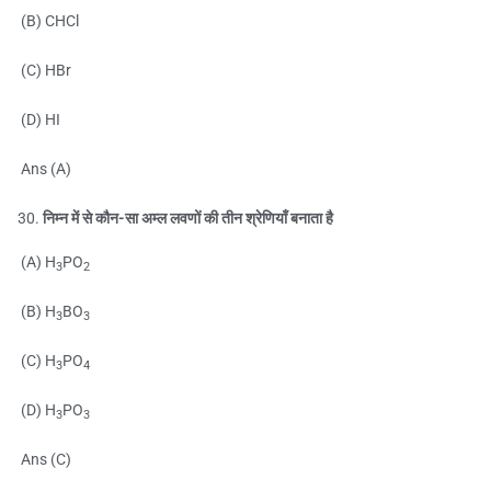
(B) CHCl
(C) HBr
(D) HI
Ans (A)
निम्न में से कौन-सा अम्ल लवणों की तीन श्रेणियाँ बनाता है
(A) H
PO
3
2
(B) H
BO
3
3
(C) H
PO
3
4
(D) H
PO
3
3
Ans (C)