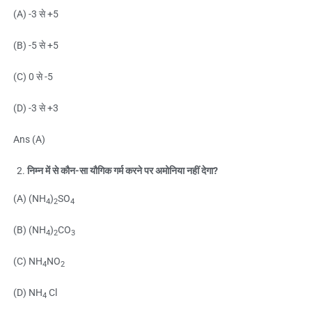
(A) -3 से +5
(B) -5 से +5
(C) 0 से -5
(D) -3 से +3
Ans (A)
निम्न में से कौन-सा यौगिक गर्म करने पर अमोनिया नहीं देगा?
(A) (NH
)
SO
4
2
4
(B) (NH
)
CO
4
2
3
(C) NH
NO
4
2
(D) NH
Cl
4