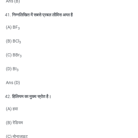
Ans (B)
निम्नलिखित में सबसे प्रबल लीविस अम्ल है
(A) BF
3
(B) BCl
3
(C) BBr
3
(D) BI
3
Ans (D)
हिलियम का मुख्य स्रोत है।
(A) हवा
(B) रेडियम
(C) मोनाजाइट