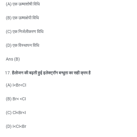
(A) एक ऊष्माशोषी विधि
(B) एक ऊष्माक्षेपी विधि
(C) एक निर्जलीकरण विधि
(D) एक विस्थापन विधि
Ans (B)
हैलोजन की बढ़ती हुई इलेक्ट्रॉन बन्धुता का सही क्रम है
(A) I<Br<CI
(B) Br< <CI
(C) Cl<Br<I
(D) I<CI<Br