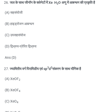
जल के साथ जीनॉन के क्लेनेटों में Xe H
O अणु में आबन्धन की प्रकृति है
2
(A) सहसंयोजी
(B) हाइड्रोजन आबन्धन
(C) उपसहसंयोज
(D) द्विध्रुव-प्रेरित द्विध्रुव
Ans (D)
3
2
ज्यामितीय वर्ग पिरामिडीय एवं sp
d
संकरण के साथ यौगिक है
(A) XeOF
2
(B) XeOF
4
(C) XeO
4