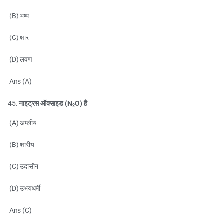
(B) भष्म
(C) क्षार
(D) लवण
Ans (A)
नाइट्रस ऑक्साइड (N
O) है
2
(A) अम्लीय
(B) क्षारीय
(C) उदासीन
(D) उभयधर्मी
Ans (C)