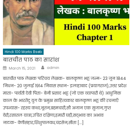
Hindi 100 Marks Bseb
बातचीत पाठ का सारांश
admin
March 15, 2021
बातचीत पाठ लेखक परिचय लेखक- बालकृष्ण भट्ट जन्म- 23 जून 1844
निधन- 20 जुलाई 1914 निवास स्थान- इलाहाबाद (प्रयागराज),उत्तर प्रदेश
माता- पार्वती देवी पिता- बेनी प्रसाद भट्ट (जो एक व्यापारी थे) आधुनिक
काल के भारतेंदु युग के प्रमुख साहित्यकार बालकृष्ण भट्ट की रचनाएँ
उपन्यास- रहस्य कथा,नूतन,ब्रह्मचारी,सौ अजान एक सुजान,गुप्त
वेरी,रसातल यात्रा,उचित दक्षिणा,हमारी घड़ी,सद्भाव का अभाव
नाटक- वेणीसंहार,शिशुपालवध,चंद्रसेन,सीता […]